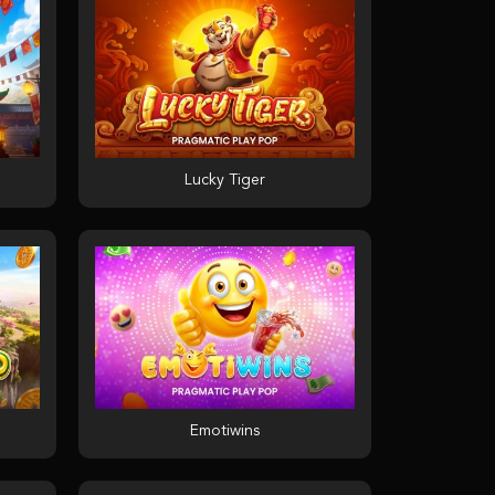
Lucky Tiger
e
Emotiwins