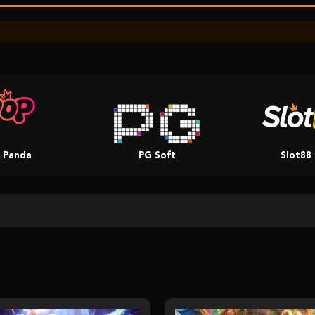
 Panda
PG Soft
Slot88 