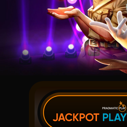
JACKPOT
PLAY