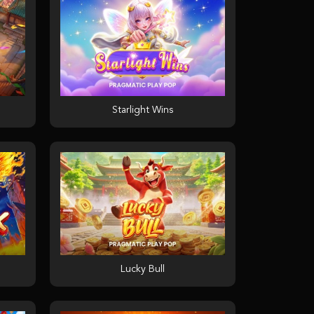
Starlight Wins
Lucky Bull