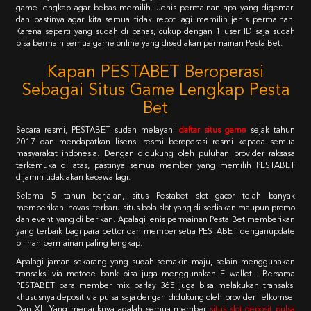
game lengkap agar bebas memilih. Jenis permainan apa yang digemari
dan pastinya agar kita semua tidak repot lagi memilih jenis permainan.
Karena seperti yang sudah di bahas, cukup dengan 1 user ID saja sudah
bisa bermain semua game online yang disediakan permainan Pesta Bet.
Kapan PESTABET Beroperasi
Sebagai Situs Game Lengkap Pesta
Bet
Secara resmi, PESTABET sudah melayani
daftar situs game
sejak tahun
2017 dan mendapatkan lisensi resmi beroperasi resmi kepada semua
masyarakat indonesia. Dengan didukung oleh puluhan provider raksasa
terkemuka di atas, pastinya semua member yang memilih PESTABET
dijamin tidak akan kecewa lagi.
Selama 5 tahun berjalan, situs Pestabet slot gacor telah banyak
memberikan inovasi terbaru situs bola slot yang di sediakan maupun promo
dan event yang di berikan. Apalagi jenis permainan Pesta Bet memberikan
yang terbaik bagi para bettor dan member setia PESTABET denganupdate
pilihan permainan paling lengkap.
Apalagi jaman sekarang yang sudah semakin maju, selain menggunakan
transaksi via metode bank bisa juga menggunakan E wallet . Bersama
PESTABET para member mix parlay 365 juga bisa melakukan transaksi
khususnya deposit via pulsa saja dengan didukung oleh provider Telkomsel
Dan XL. Yang menariknya adalah semua member
situs slot deposit pulsa