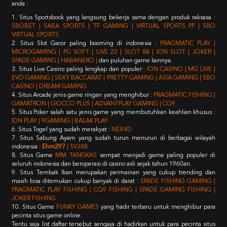
anda :
1. Situs Sportsbook yang langsung bekerja sama dengan produk raksasa :
SBOBET | SABA SPORTS | TF GAMING | VIRTUAL SPORTS PP | SBO
VIRTUAL SPORTS
2. Situs Slot Gacor paling booming di indonesia :
PRAGMATIC PLAY |
MICROGAMING | PG SOFT | LIVE 22 | SLOT 88 | ION SLOT | JOKER |
SPADE GAMING | HABANERO |
dan puluhan game lainnya.
3. Situs Live Casino paling lengkap dan populer :
ION CASINO | MG LIVE |
EVO GAMING | SEXY BACCARAT | PRETTY GAMING | ASIA GAMING | SBO
CASINO | DREAM GAMING
4. Situs Arcade jenis game ringan yang menghibur :
PRAGMATIC FISHING |
GAMATRON | GIOCCO PLUS | ADVANTPLAY GAMING | CQ9
5. Situs Poker salah satu jenis game yang membutuhkan keahlian khusus :
IDN PLAY | 9GAMING | BALAK PLAY
6. Situs Togel yang sudah merakyat :
NEX4D
7. Situs Sabung Ayam yang sudah turun menurun di berbagai wilayah
indonesia :
Ehm297
| SV388
8. Situs Game
MM TANGKAS
sempat menjadi game paling populer di
seluruh indonesia dan beroperasi di casino asli sejak tahun 1960an.
9. Situs Tembak Ikan merupakan permainan yang cukup trending dan
masih bisa ditemukan cukup banyak di darat :
SPADE FISHING GAMING |
PRAGMATIC PLAY FISHING | CQ9 FISHING | SPADE GAMING FISHING |
JOKER FISHING
10. Situs Game
FUNKY GAMES
yang hadir terbaru untuk menghibur para
pecinta situs game online.
Tentu saja list daftar tersebut sengaja di hadirkan untuk para pecinta situs