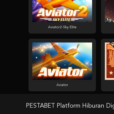
Aviator2-Sky Elite
Aviator
PESTABET Platform Hiburan Digi