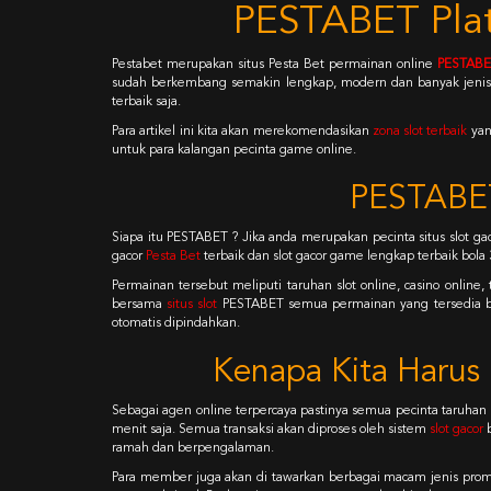
PESTABET Plat
Pestabet merupakan situs Pesta Bet permainan online
PESTABE
sudah berkembang semakin lengkap, modern dan banyak jenis. 
terbaik saja.
Para artikel ini kita akan merekomendasikan
zona slot terbaik
yan
untuk para kalangan pecinta game online.
PESTABET
Siapa itu PESTABET ? Jika anda merupakan pecinta situs slot ga
gacor
Pesta Bet
terbaik dan slot gacor game lengkap terbaik bol
Permainan tersebut meliputi taruhan slot online, casino onlin
bersama
situs slot
PESTABET semua permainan yang tersedia bis
otomatis dipindahkan.
Kenapa Kita Harus
Sebagai agen online terpercaya pastinya semua pecinta taruhan
menit saja. Semua transaksi akan diproses oleh sistem
slot gacor
ramah dan berpengalaman.
Para member juga akan di tawarkan berbagai macam jenis prom