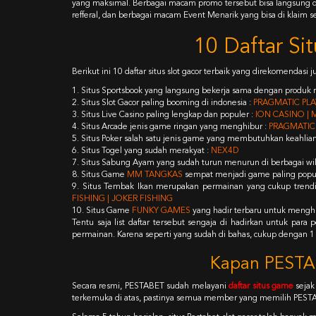
yang maksimal. Berbagai macam promo tersebut bisa langsung 
refferal, dan berbagai macam Event Menarik yang bisa di klaim se
10 Daftar Si
Berikut ini 10 daftar situs slot gacor terbaik yang direkomendasi 
1. Situs Sportsbook yang langsung bekerja sama dengan produk r
2. Situs Slot Gacor paling booming di indonesia :
PRAGMATIC PLAY
3. Situs Live Casino paling lengkap dan populer :
ION CASINO | 
4. Situs Arcade jenis game ringan yang menghibur :
PRAGMATIC 
5. Situs Poker salah satu jenis game yang membutuhkan keahlian
6. Situs Togel yang sudah merakyat :
NEX4D
7. Situs Sabung Ayam yang sudah turun menurun di berbagai wil
8. Situs Game
MM TANGKAS
sempat menjadi game paling populer
9. Situs Tembak Ikan merupakan permainan yang cukup trendi
FISHING | JOKER FISHING
10. Situs Game
FUNKY GAMES
yang hadir terbaru untuk menghi
Tentu saja list daftar tersebut sengaja di hadirkan untuk par
permainan. Karena seperti yang sudah di bahas, cukup dengan 1
Kapan PESTAB
Secara resmi, PESTABET sudah melayani
daftar situs game
seja
terkemuka di atas, pastinya semua member yang memilih PESTAB