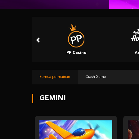
PP Casino
A
Semua permainan
Crash Game
GEMINI