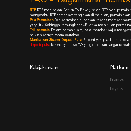
RTP
RTP merupakan Return To Player, istilah RTP oleh pemai
mengetahui RTP games slot yang akan di mainkan, pemain akan
Pola Permainan
Pola permainan di berikan kepada member-mem
yang jitu. Sehingga kemungkinan JP ketika melakukan permainan
Trik bermain
Dalam bermain slot, para member wajib mengetah
naikkan betnya secara bertahap.
Manfaatkan Sistem Deposit Pulsa
Seperti yang sudah kita ket
deposit pulsa
karena syarat wd TO yang diberikan sangat rendah 
Kebijaksanaan
Platform
Promosi
Loyalty