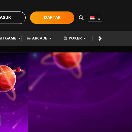
ASUK
DAFTAR
SH GAME
ARCADE
POKER
E-SPORTS