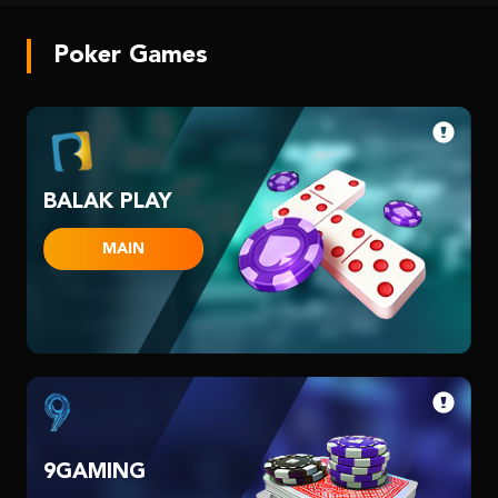
Poker Games
BALAK PLAY
MAIN
9GAMING