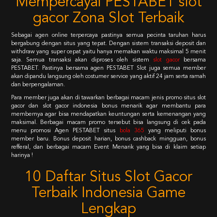
Mempercayai PESTABET slot
gacor Zona Slot Terbaik
Sebagai agen online terpercaya pastinya semua pecinta taruhan harus
bergabung dengan situs yang tepat. Dengan sistem transaksi deposit dan
withdraw yang super cepat yaitu hanya memakan waktu maksimal 5 menit
saja. Semua transaksi akan diproses oleh sistem
slot gacor
bersama
PESTABET. Pastinya bersama agen PESTABET Slot juga semua member
akan dipandu langsung oleh costumer service yang aktif 24 jam serta ramah
dan berpengalaman.
Para member juga akan di tawarkan berbagai macam jenis promo situs slot
gacor dan slot gacor indonesia bonus menarik agar membantu para
membernya agar bisa mendapatkan keuntungan serta kemenangan yang
maksimal. Berbagai macam promo tersebut bisa langsung di cek pada
menu promosi Agen PESTABET situs
bola 365
yang meliputi bonus
member baru. Bonus deposit harian, bonus cashback mingguan, bonus
refferal, dan berbagai macam Event Menarik yang bisa di klaim setiap
harinya !
10 Daftar Situs Slot Gacor
Terbaik Indonesia Game
Lengkap