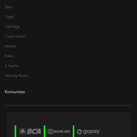
Race
Togel
Olahraga
Crash Game
Arcade
Poker
E-Sports
Sabung Ayam
Komunitas