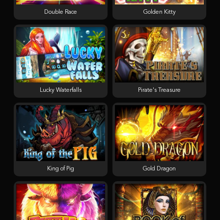
Double Race
Golden Kitty
Lucky Waterfalls
Pirate's Treasure
King of Pig
Gold Dragon