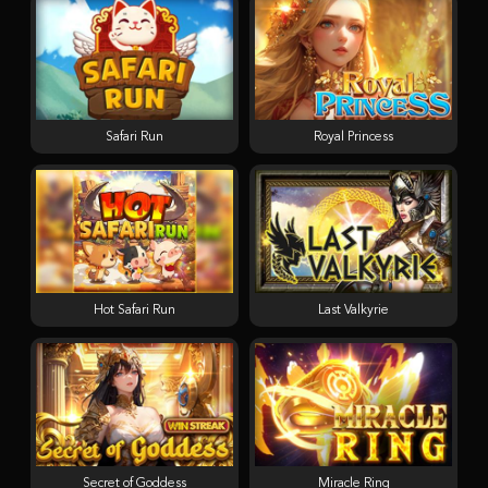
Safari Run
Royal Princess
Hot Safari Run
Last Valkyrie
Secret of Goddess
Miracle Ring