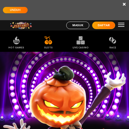
×
UNDUH
MASUK
DAFTAR
HOT GAMES
SLOTS
LIVE CASINO
RACE