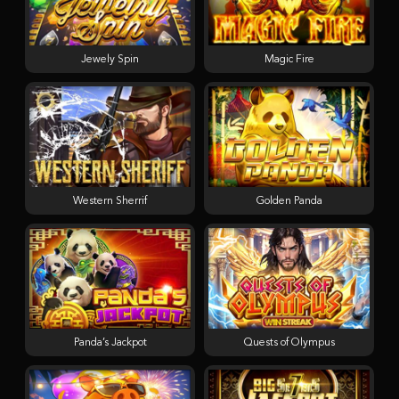
Jewely Spin
Magic Fire
Western Sherrif
Golden Panda
Panda’s Jackpot
Quests of Olympus