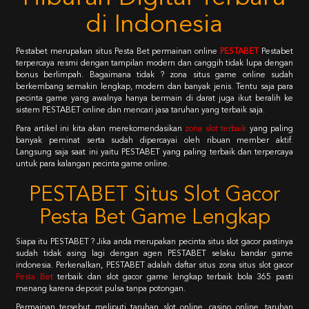
di Indonesia
Pestabet merupakan situs Pesta Bet permainan online
PESTABET
Pestabet
terpercaya resmi dengan tampilan modern dan canggih tidak lupa dengan
bonus berlimpah. Bagaimana tidak ? zona situs game online sudah
berkembang semakin lengkap, modern dan banyak jenis. Tentu saja para
pecinta game yang awalnya hanya bermain di darat juga ikut beralih ke
sistem PESTABET online dan mencari jasa taruhan yang terbaik saja.
Para artikel ini kita akan merekomendasikan
zona slot terbaik
yang paling
banyak peminat serta sudah dipercayai oleh ribuan member aktif.
Langsung saja saat ini yaitu PESTABET yang paling terbaik dan terpercaya
untuk para kalangan pecinta game online.
PESTABET Situs Slot Gacor
Pesta Bet Game Lengkap
Siapa itu PESTABET ? Jika anda merupakan pecinta situs slot gacor pastinya
sudah tidak asing lagi dengan agen PESTABET selaku bandar game
indonesia. Perkenalkan, PESTABET adalah daftar situs zona situs slot gacor
Pesta Bet
terbaik dan slot gacor game lengkap terbaik bola 365 pasti
menang karena deposit pulsa tanpa potongan.
Permainan tersebut meliputi taruhan slot online, casino online, taruhan