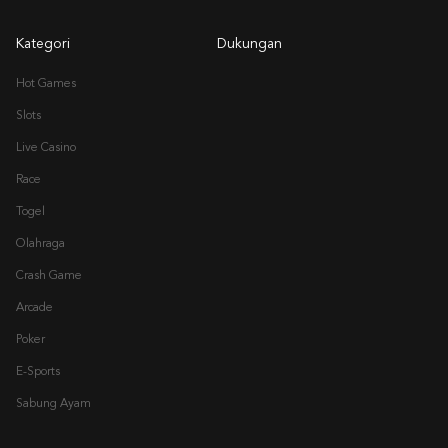
Kategori
Dukungan
Hot Games
Slots
Live Casino
Race
Togel
Olahraga
Crash Game
Arcade
Poker
E-Sports
Sabung Ayam