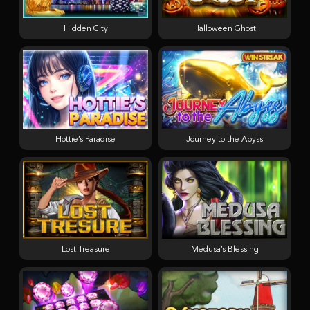
Hidden City
Halloween Ghost
Hottie’s Paradise
Journey to the Abyss
Lost Treasure
Medusa’s Blessing