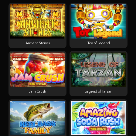
Ancient Stones
Toy of Legend
Jam Crush
Legend of Tarzan