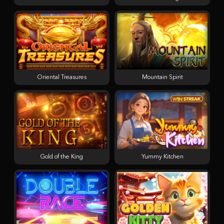
Oriental Treasures
Mountain Spirit
Gold of the King
Yummy Kitchen