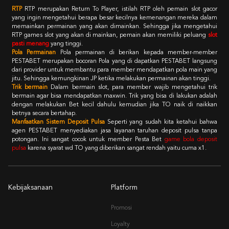
RTP
RTP merupakan Return To Player, istilah RTP oleh pemain slot gacor
yang ingin mengetahui berapa besar kecilnya kemenangan mereka dalam
memainkan permainan yang akan dimainkan. Sehingga jika mengetahui
RTP games slot yang akan di mainkan, pemain akan memiliki peluang
slot
pasti menang
yang tinggi.
Pola Permainan
Pola permainan di berikan kepada member-member
PESTABET merupakan bocoran Pola yang di dapatkan PESTABET langsung
dari provider untuk membantu para member mendapatkan pola main yang
jitu. Sehingga kemungkinan JP ketika melakukan permainan akan tinggi.
Trik bermain
Dalam bermain slot, para member wajib mengetahui trik
bermain agar bisa mendapatkan maxwin. Trik yang bisa di lakukan adalah
dengan melakukan Bet kecil dahulu kemudian jika TO naik di naikkan
betnya secara bertahap.
Manfaatkan Sistem Deposit Pulsa
Seperti yang sudah kita ketahui bahwa
agen PESTABET menyediakan jasa layanan taruhan deposit pulsa tanpa
potongan. Ini sangat cocok untuk member Pesta Bet
game bola deposit
pulsa
karena syarat wd TO yang diberikan sangat rendah yaitu cuma x1.
Kebijaksanaan
Platform
Promosi
Loyalty