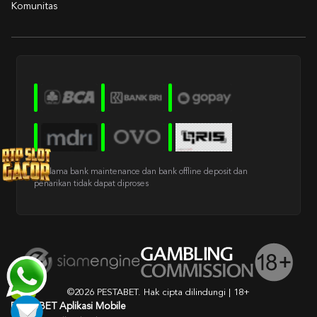
Komunitas
* Selama bank maintenance dan bank offline deposit dan
penarikan tidak dapat diproses
©2026 PESTABET. Hak cipta dilindungi | 18+
PESTABET Aplikasi Mobile