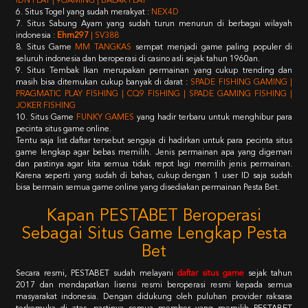
IDN PLAY | 9GAMING | BALAK PLAY
6. Situs Togel yang sudah merakyat :
NEX4D
7. Situs Sabung Ayam yang sudah turun menurun di berbagai wilayah
indonesia :
Ehm297
| SV388
8. Situs Game
MM TANGKAS
sempat menjadi game paling populer di
seluruh indonesia dan beroperasi di casino asli sejak tahun 1960an.
9. Situs Tembak Ikan merupakan permainan yang cukup trending dan
masih bisa ditemukan cukup banyak di darat :
SPADE FISHING GAMING |
PRAGMATIC PLAY FISHING | CQ9 FISHING | SPADE GAMING FISHING |
JOKER FISHING
10. Situs Game
FUNKY GAMES
yang hadir terbaru untuk menghibur para
pecinta situs game online.
Tentu saja list daftar tersebut sengaja di hadirkan untuk para pecinta situs
game lengkap agar bebas memilih. Jenis permainan apa yang digemari
dan pastinya agar kita semua tidak repot lagi memilih jenis permainan.
Karena seperti yang sudah di bahas, cukup dengan 1 user ID saja sudah
bisa bermain semua game online yang disediakan permainan Pesta Bet.
Kapan PESTABET Beroperasi
Sebagai Situs Game Lengkap Pesta
Bet
Secara resmi, PESTABET sudah melayani
daftar situs game
sejak tahun
2017 dan mendapatkan lisensi resmi beroperasi resmi kepada semua
masyarakat indonesia. Dengan didukung oleh puluhan provider raksasa