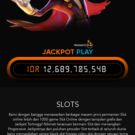
JACKPOT
PLAY
IDR
12,689,707,054
SLOTS
Kami dengan bangga menawarkan berbagai macam jenis permainan Slot
online lebih dari 1000 game Slot Online dengan tampilan grafis dan
Jackpot Tertinggi! Nikmati keseruan bermain Slot dan menangkan
Progressive Jackpotnya dari puluhan provider Slot terbaik di seluruh dunia.
kami menyediakan variasi klasik slot hingga video slot dengan ratusan tema