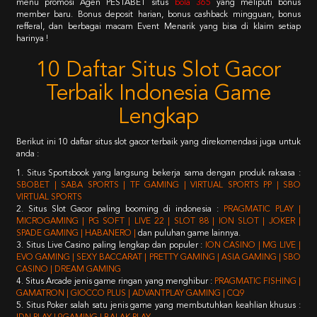
menu promosi Agen PESTABET situs
bola 365
yang meliputi bonus
member baru. Bonus deposit harian, bonus cashback mingguan, bonus
refferal, dan berbagai macam Event Menarik yang bisa di klaim setiap
harinya !
10 Daftar Situs Slot Gacor
Terbaik Indonesia Game
Lengkap
Berikut ini 10 daftar situs slot gacor terbaik yang direkomendasi juga untuk
anda :
1. Situs Sportsbook yang langsung bekerja sama dengan produk raksasa :
SBOBET | SABA SPORTS | TF GAMING | VIRTUAL SPORTS PP | SBO
VIRTUAL SPORTS
2. Situs Slot Gacor paling booming di indonesia :
PRAGMATIC PLAY |
MICROGAMING | PG SOFT | LIVE 22 | SLOT 88 | ION SLOT | JOKER |
SPADE GAMING | HABANERO |
dan puluhan game lainnya.
3. Situs Live Casino paling lengkap dan populer :
ION CASINO | MG LIVE |
EVO GAMING | SEXY BACCARAT | PRETTY GAMING | ASIA GAMING | SBO
CASINO | DREAM GAMING
4. Situs Arcade jenis game ringan yang menghibur :
PRAGMATIC FISHING |
GAMATRON | GIOCCO PLUS | ADVANTPLAY GAMING | CQ9
5. Situs Poker salah satu jenis game yang membutuhkan keahlian khusus :