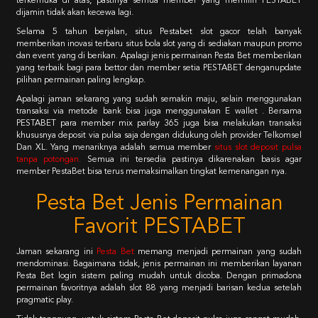
terkemuka di atas, pastinya semua member yang memilih PESTABET
dijamin tidak akan kecewa lagi.
Selama 5 tahun berjalan, situs Pestabet slot gacor telah banyak
memberikan inovasi terbaru situs bola slot yang di sediakan maupun promo
dan event yang di berikan. Apalagi jenis permainan Pesta Bet memberikan
yang terbaik bagi para bettor dan member setia PESTABET denganupdate
pilihan permainan paling lengkap.
Apalagi jaman sekarang yang sudah semakin maju, selain menggunakan
transaksi via metode bank bisa juga menggunakan E wallet . Bersama
PESTABET para member mix parlay 365 juga bisa melakukan transaksi
khususnya deposit via pulsa saja dengan didukung oleh provider Telkomsel
Dan XL. Yang menariknya adalah semua member
situs slot deposit pulsa
tanpa potongan
.
Semua ini tersedia pastinya dikarenakan basis agar
member PestaBet bisa terus memaksimalkan tingkat kemenangan nya.
Pesta Bet Jenis Permainan
Favorit PESTABET
Jaman sekarang ini
Pesta Bet
memang menjadi permainan yang sudah
mendominasi. Bagaimana tidak, jenis permainan ini memberikan layanan
Pesta Bet login sistem paling mudah untuk dicoba. Dengan primadona
permainan favoritnya adalah slot 88 yang menjadi barisan kedua setelah
pragmatic play.