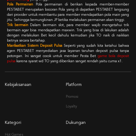
Pola Permainan
Pola permainan di berikan kepada member-member
PESTABET merupakan bocoran Pola yang di dapatkan PESTABET langsung
dari provider untuk membantu para member mendapatkan pola main yang
jitu. Sehingga kemungkinan JP ketika melakukan permainan akan tinggi.
Trik bermain
Dalam bermain slot, para member wajib mengetahui trik
bermain agar bisa mendapatkan maxwin. Trik yang bisa di lakukan adalah
dengan melakukan Bet kecil dahulu kemudian jika TO naik di naikkan
betnya secara bertahap.
Manfaatkan Sistem Deposit Pulsa
Seperti yang sudah kita ketahui bahwa
agen PESTABET menyediakan jasa layanan taruhan deposit pulsa tanpa
potongan. Ini sangat cocok untuk member Pesta Bet
game bola deposit
pulsa
karena syarat wd TO yang diberikan sangat rendah yaitu cuma x1.
Kebijaksanaan
Platform
Promosi
Loyalty
Kategori
Dukungan
Hot Games