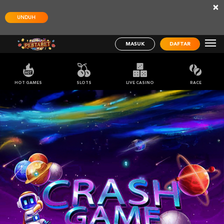
×
UNDUH
MASUK
DAFTAR
HOT GAMES
SLOTS
LIVE CASINO
RACE