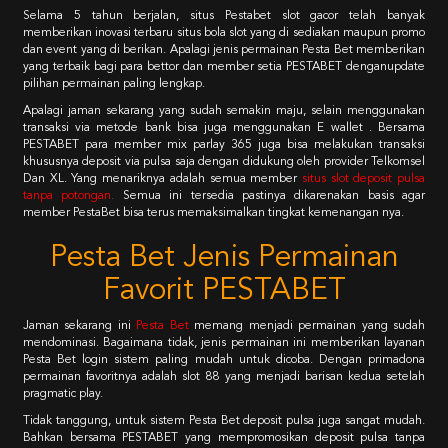
Selama 5 tahun berjalan, situs Pestabet slot gacor telah banyak
memberikan inovasi terbaru situs bola slot yang di sediakan maupun promo
dan event yang di berikan. Apalagi jenis permainan Pesta Bet memberikan
yang terbaik bagi para bettor dan member setia PESTABET denganupdate
pilihan permainan paling lengkap.
Apalagi jaman sekarang yang sudah semakin maju, selain menggunakan
transaksi via metode bank bisa juga menggunakan E wallet . Bersama
PESTABET para member mix parlay 365 juga bisa melakukan transaksi
khususnya deposit via pulsa saja dengan didukung oleh provider Telkomsel
Dan XL. Yang menariknya adalah semua member
situs slot deposit pulsa
tanpa potongan
.
Semua ini tersedia pastinya dikarenakan basis agar
member PestaBet bisa terus memaksimalkan tingkat kemenangan nya.
Pesta Bet Jenis Permainan
Favorit PESTABET
Jaman sekarang ini
Pesta Bet
memang menjadi permainan yang sudah
mendominasi. Bagaimana tidak, jenis permainan ini memberikan layanan
Pesta Bet login sistem paling mudah untuk dicoba. Dengan primadona
permainan favoritnya adalah slot 88 yang menjadi barisan kedua setelah
pragmatic play.
Tidak tanggung, untuk sistem Pesta Bet deposit pulsa juga sangat mudah.
Bahkan bersama PESTABET yang mempromosikan deposit pulsa tanpa