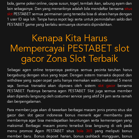
bola, game poker online, capsa susun, togel, tembak ikan, sabung ayam dan
lain sebagainya. Dan yang menariknya adalah bila mendaftar bersama
situs
slot
PESTABET semua permainan yang tersedia bisa di akses hanya dengan
1 user ID saja loh. Tanpa harus repot lagi serta untuk pemindahan saldo dari
PESTABET game yang berlaku semuanya otomatis dipindahkan.
Kenapa Kita Harus
Mempercayai PESTABET slot
gacor Zona Slot Terbaik
Sebagai agen online terpercaya pastinya semua pecinta taruhan harus
bergabung dengan situs yang tepat. Dengan sistem transaksi deposit dan
withdraw yang super cepat yaitu hanya memakan waktu maksimal 5 menit
saja. Semua transaksi akan diproses oleh sistem
slot gacor
bersama
PESTABET. Pastinya bersama agen PESTABET Slot juga semua member
akan dipandu langsung oleh costumer service yang aktif 24 jam serta ramah
dan berpengalaman.
Para member juga akan di tawarkan berbagai macam jenis promo situs slot
gacor dan slot gacor indonesia bonus menarik agar membantu para
membernya agar bisa mendapatkan keuntungan serta kemenangan yang
maksimal. Berbagai macam promo tersebut bisa langsung di cek pada
menu promosi Agen PESTABET situs
bola 365
yang meliputi bonus
member baru. Bonus deposit harian, bonus cashback mingguan, bonus