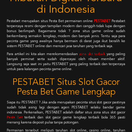
di Indonesia
Pestabet merupakan situs Pesta Bet permainan online
PESTABET
Pestabet
terpercaya resmi dengan tampilan modern dan canggih tidak lupa dengan
bonus berlimpah. Bagaimana tidak ? zona situs game online sudah
berkembang semakin lengkap, modern dan banyak jenis. Tentu saja para
pecinta game yang awalnya hanya bermain di darat juga ikut beralih ke
sistem PESTABET online dan mencari jasa taruhan yang terbaik saja.
Para artikel ini kita akan merekomendasikan
zona slot terbaik
yang paling
banyak peminat serta sudah dipercayai oleh ribuan member aktif.
Langsung saja saat ini yaitu PESTABET yang paling terbaik dan terpercaya
untuk para kalangan pecinta game online.
PESTABET Situs Slot Gacor
Pesta Bet Game Lengkap
Siapa itu PESTABET ? Jika anda merupakan pecinta situs slot gacor pastinya
sudah tidak asing lagi dengan agen PESTABET selaku bandar game
indonesia. Perkenalkan, PESTABET adalah daftar situs zona situs slot gacor
Pesta Bet
terbaik dan slot gacor game lengkap terbaik bola 365 pasti
menang karena deposit pulsa tanpa potongan.
Permainan tersebut meliputi taruhan slot online, casino online, taruhan