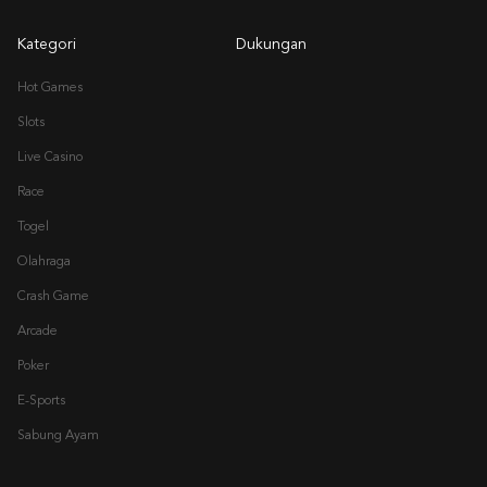
Kategori
Dukungan
Hot Games
Slots
Live Casino
Race
Togel
Olahraga
Crash Game
Arcade
Poker
E-Sports
Sabung Ayam