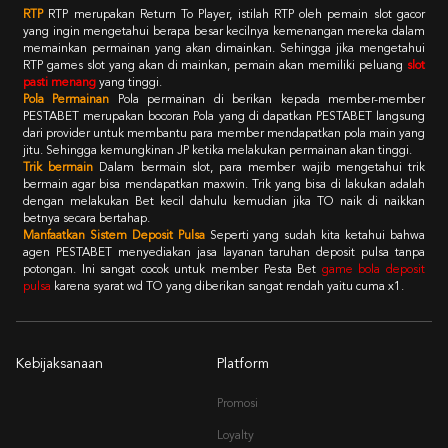
RTP
RTP merupakan Return To Player, istilah RTP oleh pemain slot gacor
yang ingin mengetahui berapa besar kecilnya kemenangan mereka dalam
memainkan permainan yang akan dimainkan. Sehingga jika mengetahui
RTP games slot yang akan di mainkan, pemain akan memiliki peluang
slot
pasti menang
yang tinggi.
Pola Permainan
Pola permainan di berikan kepada member-member
PESTABET merupakan bocoran Pola yang di dapatkan PESTABET langsung
dari provider untuk membantu para member mendapatkan pola main yang
jitu. Sehingga kemungkinan JP ketika melakukan permainan akan tinggi.
Trik bermain
Dalam bermain slot, para member wajib mengetahui trik
bermain agar bisa mendapatkan maxwin. Trik yang bisa di lakukan adalah
dengan melakukan Bet kecil dahulu kemudian jika TO naik di naikkan
betnya secara bertahap.
Manfaatkan Sistem Deposit Pulsa
Seperti yang sudah kita ketahui bahwa
agen PESTABET menyediakan jasa layanan taruhan deposit pulsa tanpa
potongan. Ini sangat cocok untuk member Pesta Bet
game bola deposit
pulsa
karena syarat wd TO yang diberikan sangat rendah yaitu cuma x1.
Kebijaksanaan
Platform
Promosi
Loyalty