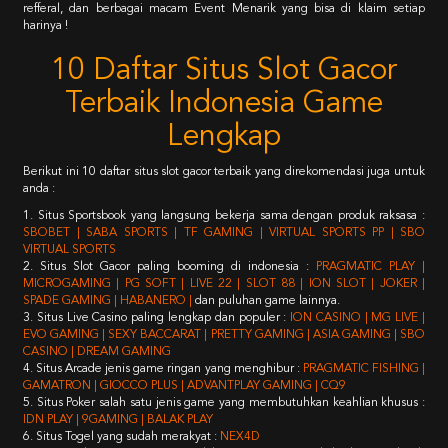
refferal, dan berbagai macam Event Menarik yang bisa di klaim setiap
harinya !
10 Daftar Situs Slot Gacor
Terbaik Indonesia Game
Lengkap
Berikut ini 10 daftar situs slot gacor terbaik yang direkomendasi juga untuk
anda :
1. Situs Sportsbook yang langsung bekerja sama dengan produk raksasa :
SBOBET | SABA SPORTS | TF GAMING | VIRTUAL SPORTS PP | SBO
VIRTUAL SPORTS
2. Situs Slot Gacor paling booming di indonesia :
PRAGMATIC PLAY |
MICROGAMING | PG SOFT | LIVE 22 | SLOT 88 | ION SLOT | JOKER |
SPADE GAMING | HABANERO |
dan puluhan game lainnya.
3. Situs Live Casino paling lengkap dan populer :
ION CASINO | MG LIVE |
EVO GAMING | SEXY BACCARAT | PRETTY GAMING | ASIA GAMING | SBO
CASINO | DREAM GAMING
4. Situs Arcade jenis game ringan yang menghibur :
PRAGMATIC FISHING |
GAMATRON | GIOCCO PLUS | ADVANTPLAY GAMING | CQ9
5. Situs Poker salah satu jenis game yang membutuhkan keahlian khusus :
IDN PLAY | 9GAMING | BALAK PLAY
6. Situs Togel yang sudah merakyat :
NEX4D