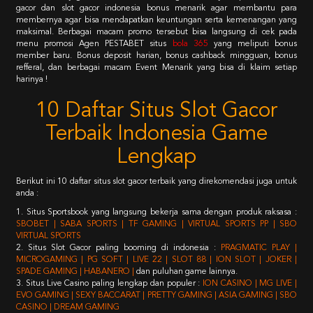
gacor dan slot gacor indonesia bonus menarik agar membantu para
membernya agar bisa mendapatkan keuntungan serta kemenangan yang
maksimal. Berbagai macam promo tersebut bisa langsung di cek pada
menu promosi Agen PESTABET situs
bola 365
yang meliputi bonus
member baru. Bonus deposit harian, bonus cashback mingguan, bonus
refferal, dan berbagai macam Event Menarik yang bisa di klaim setiap
harinya !
10 Daftar Situs Slot Gacor
Terbaik Indonesia Game
Lengkap
Berikut ini 10 daftar situs slot gacor terbaik yang direkomendasi juga untuk
anda :
1. Situs Sportsbook yang langsung bekerja sama dengan produk raksasa :
SBOBET | SABA SPORTS | TF GAMING | VIRTUAL SPORTS PP | SBO
VIRTUAL SPORTS
2. Situs Slot Gacor paling booming di indonesia :
PRAGMATIC PLAY |
MICROGAMING | PG SOFT | LIVE 22 | SLOT 88 | ION SLOT | JOKER |
SPADE GAMING | HABANERO |
dan puluhan game lainnya.
3. Situs Live Casino paling lengkap dan populer :
ION CASINO | MG LIVE |
EVO GAMING | SEXY BACCARAT | PRETTY GAMING | ASIA GAMING | SBO
CASINO | DREAM GAMING