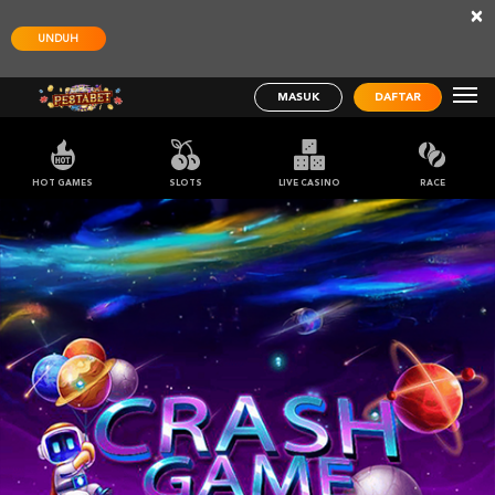
×
UNDUH
MASUK
DAFTAR
HOT GAMES
SLOTS
LIVE CASINO
RACE