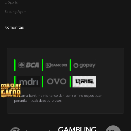
E-Sports
Sabung Ayam
Komunitas
* Selama bank maintenance dan bank offline deposit dan
penarikan tidak dapat diproses