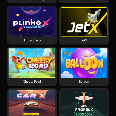
PlinkoXClassic
JetX
Cheesy Road
Balloon