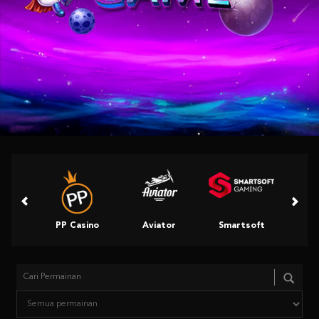
PP Casino
Aviator
Smartsoft
Micr