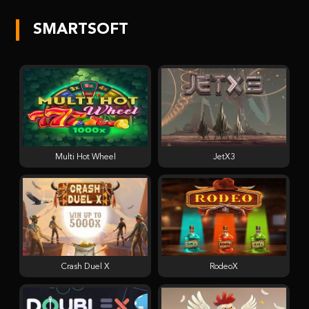
SMARTSOFT
Multi Hot Wheel
JetX3
Crash Duel X
RodeoX