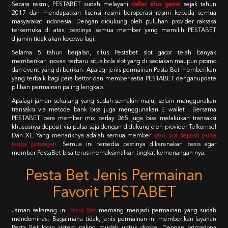
Secara resmi, PESTABET sudah melayani
daftar situs game
sejak tahun
2017 dan mendapatkan lisensi resmi beroperasi resmi kepada semua
masyarakat indonesia. Dengan didukung oleh puluhan provider raksasa
terkemuka di atas, pastinya semua member yang memilih PESTABET
dijamin tidak akan kecewa lagi.
Selama 5 tahun berjalan, situs Pestabet slot gacor telah banyak
memberikan inovasi terbaru situs bola slot yang di sediakan maupun promo
dan event yang di berikan. Apalagi jenis permainan Pesta Bet memberikan
yang terbaik bagi para bettor dan member setia PESTABET denganupdate
pilihan permainan paling lengkap.
Apalagi jaman sekarang yang sudah semakin maju, selain menggunakan
transaksi via metode bank bisa juga menggunakan E wallet . Bersama
PESTABET para member mix parlay 365 juga bisa melakukan transaksi
khususnya deposit via pulsa saja dengan didukung oleh provider Telkomsel
Dan XL. Yang menariknya adalah semua member
situs slot deposit pulsa
tanpa potongan
.
Semua ini tersedia pastinya dikarenakan basis agar
member PestaBet bisa terus memaksimalkan tingkat kemenangan nya.
Pesta Bet Jenis Permainan
Favorit PESTABET
Jaman sekarang ini
Pesta Bet
memang menjadi permainan yang sudah
mendominasi. Bagaimana tidak, jenis permainan ini memberikan layanan