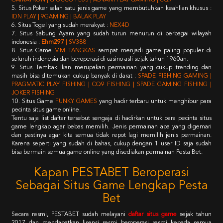
GAMATRON | GIOCCO PLUS | ADVANTPLAY GAMING | CQ9
5. Situs Poker salah satu jenis game yang membutuhkan keahlian khusus :
IDN PLAY | 9GAMING | BALAK PLAY
6. Situs Togel yang sudah merakyat :
NEX4D
7. Situs Sabung Ayam yang sudah turun menurun di berbagai wilayah
indonesia :
Ehm297
| SV388
8. Situs Game
MM TANGKAS
sempat menjadi game paling populer di
seluruh indonesia dan beroperasi di casino asli sejak tahun 1960an.
9. Situs Tembak Ikan merupakan permainan yang cukup trending dan
masih bisa ditemukan cukup banyak di darat :
SPADE FISHING GAMING |
PRAGMATIC PLAY FISHING | CQ9 FISHING | SPADE GAMING FISHING |
JOKER FISHING
10. Situs Game
FUNKY GAMES
yang hadir terbaru untuk menghibur para
pecinta situs game online.
Tentu saja list daftar tersebut sengaja di hadirkan untuk para pecinta situs
game lengkap agar bebas memilih. Jenis permainan apa yang digemari
dan pastinya agar kita semua tidak repot lagi memilih jenis permainan.
Karena seperti yang sudah di bahas, cukup dengan 1 user ID saja sudah
bisa bermain semua game online yang disediakan permainan Pesta Bet.
Kapan PESTABET Beroperasi
Sebagai Situs Game Lengkap Pesta
Bet
Secara resmi, PESTABET sudah melayani
daftar situs game
sejak tahun