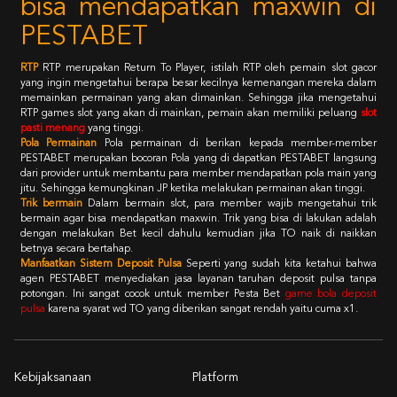
bisa mendapatkan maxwin di
PESTABET
RTP
RTP merupakan Return To Player, istilah RTP oleh pemain slot gacor
yang ingin mengetahui berapa besar kecilnya kemenangan mereka dalam
memainkan permainan yang akan dimainkan. Sehingga jika mengetahui
RTP games slot yang akan di mainkan, pemain akan memiliki peluang
slot
pasti menang
yang tinggi.
Pola Permainan
Pola permainan di berikan kepada member-member
PESTABET merupakan bocoran Pola yang di dapatkan PESTABET langsung
dari provider untuk membantu para member mendapatkan pola main yang
jitu. Sehingga kemungkinan JP ketika melakukan permainan akan tinggi.
Trik bermain
Dalam bermain slot, para member wajib mengetahui trik
bermain agar bisa mendapatkan maxwin. Trik yang bisa di lakukan adalah
dengan melakukan Bet kecil dahulu kemudian jika TO naik di naikkan
betnya secara bertahap.
Manfaatkan Sistem Deposit Pulsa
Seperti yang sudah kita ketahui bahwa
agen PESTABET menyediakan jasa layanan taruhan deposit pulsa tanpa
potongan. Ini sangat cocok untuk member Pesta Bet
game bola deposit
pulsa
karena syarat wd TO yang diberikan sangat rendah yaitu cuma x1.
Kebijaksanaan
Platform