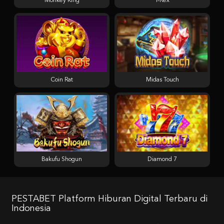
Monkey King
T-Rex
Coin Rat
Midas Touch
Bakufu Shogun
Diamond 7
PESTABET Platform Hiburan Digital Terbaru di
Indonesia