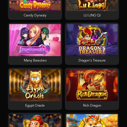
Candy Dynasty
LU LING QI
Many Beauties
Dragon's Treasure
Egypt Oracle
Rich Dragon